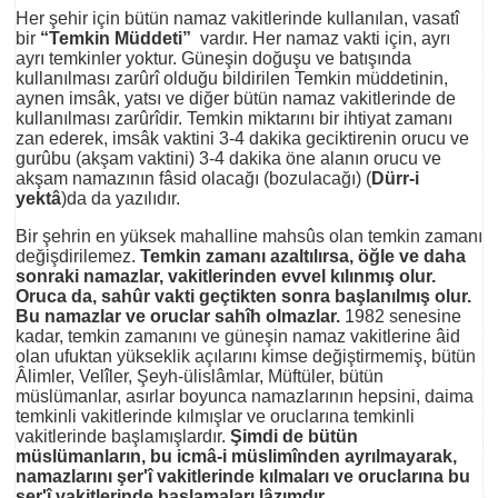
Her şehir için bütün namaz vakitlerinde kullanılan, vasatî
bir
“Temkin Müddeti”
vardır. Her namaz vakti için, ayrı
ayrı temkinler yoktur. Güneşin doğuşu ve batışında
kullanılması zarûrî olduğu bildirilen Temkin müddetinin,
aynen imsâk, yatsı ve diğer bütün namaz vakitlerinde de
kullanılması zarûrîdir. Temkin miktarını bir ihtiyat zamanı
zan ederek, imsâk vaktini 3-4 dakika geciktirenin orucu ve
gurûbu (akşam vaktini) 3-4 dakika öne alanın orucu ve
akşam namazının fâsid olacağı (bozulacağı) (
Dürr-i
yektâ
)da da yazılıdır.
Bir şehrin en yüksek mahalline mahsûs olan temkin zamanı
değişdirilemez.
Temkin zamanı azaltılırsa, öğle ve daha
sonraki namazlar, vakitlerinden evvel kılınmış olur.
Oruca da, sahûr vakti geçtikten sonra başlanılmış olur.
Bu namazlar ve oruclar sahîh olmazlar.
1982 senesine
kadar, temkin zamanını ve güneşin namaz vakitlerine âid
olan ufuktan yükseklik açılarını kimse değiştirmemiş, bütün
Âlimler, Velîler, Şeyh-ülislâmlar, Müftüler, bütün
müslümanlar, asırlar boyunca namazlarının hepsini, daima
temkinli vakitlerinde kılmışlar ve oruclarına temkinli
vakitlerinde başlamışlardır.
Şimdi de bütün
müslümanların, bu icmâ-i müslimînden ayrılmayarak,
namazlarını şer'î vakitlerinde kılmaları ve oruclarına bu
şer'î vakitlerinde başlamaları lâzımdır.