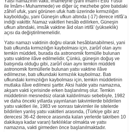
Yatsı namazının vakti, imâmeyne (yani İmâm-ı Ebû Yûsüf
ile İmâm-ı Muhammede) ve diğer üç mezhebe göre batıdaki
zâhirî ufuk, yani görünen ufuk hattı üzerinde kırmızılığın
kaybolduğu, yani Güneşin ufkun altında (-17) derece irtifâ’a
indiği vakittir. Namaz vakitleri hesâb edilirken, Güneşin
ufkun altındaki, imsâk vaktine âid olan irtifâ’ (yükseklik)
açısı da değiştirilmemelidir.
Yatsı namazı vaktinin doğru olarak hesâblanabilmesi, yani
batı ufkunda kırmızılığın kaybolması için, zarûrî olan aynı
temkin müddeti, burada da astronomik formülle bulunan
yatsı vaktine ilâve edilmelidir. Çünkü, güneşin doğuş ve
batışında olduğu gibi, zarûrî olan aynı temkin müddeti
astronomik formüllerle bulunan yatsı vaktine ilâve
edilmezse, batı ufkundaki kırmızılık kaybolmaz. Batı
ufkundaki kırmızılığın kaybolması için, temkin müddetinin
mutlaka ilâve edilmesi şarttır. Aksi halde yatsı namazına,
akşam vakti içerisinde erken başlanılmış olur. Temkin
müddetinin mesnedsiz olarak kaldırılması sebebiyle, 1982
ve daha önceki yıllarda yayınlanan takvimlerde bildirilen
yatsı vakitleri ile, 1983 ve sonrası takvimler ile sitelerde
bildirilen yanlış yatsı vakitleri arasında, (Türkiye gibi arz
derecesi 36-42 derece arasında kalan yerlerde takriben 10
dakikaya kadar varan) farklılıklar olmakta ve yatsı
namazına, vakti girmeden önce başlanılmaktadır.