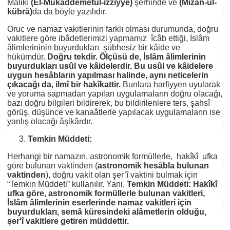
Mâlikî
(El-Mukaddemetül-izziyye)
şerhinde ve
(Mîzân-ül-
kübrâ)
da da böyle yazılıdır.
Oruc ve namaz vakitlerinin farklı olması durumunda, doğru
vakitlere göre ibâdetlerimizi yapmamız îcâb ettiği, İslâm
âlimlerininin buyurdukları şübhesiz bir kâide ve
hükümdür.
Doğru tekdir. Ölçüsü de, İslâm âlimlerinin
buyurdukları usûl ve kâidelerdir.
Bu usûl ve kâidelere
uygun hesâbların yapılması halinde, aynı neticelerin
çıkacağı da, ilmî bir hakîkattir.
Bunlara harfiyyen uyularak
ve yoruma sapmadan yapılan uygulamaların doğru olacağı,
bazı doğru bilgileri bildirerek, bu bildirilenlere ters, şahsî
görüş, düşünce ve kanaâtlerle yapılacak uygulamaların ise
yanlış olacağı âşikârdır.
Temkin Müddeti:
Herhangi bir namazın, astronomik formüllerle, hakîkî ufka
göre bulunan vaktinden (
astronomik hesâbla bulunan
vaktinden
), doğru vakit olan şer’î vaktini bulmak için
“Temkin Müddeti” kullanılır. Yani,
Temkin Müddeti: Hakîkî
ufka göre, astronomik formüllerle bulunan vakitleri,
İslâm âlimlerinin eserlerinde namaz vakitleri için
buyurdukları, semâ küresindeki alâmetlerin olduğu,
şer'î vakitlere getiren müddettir.