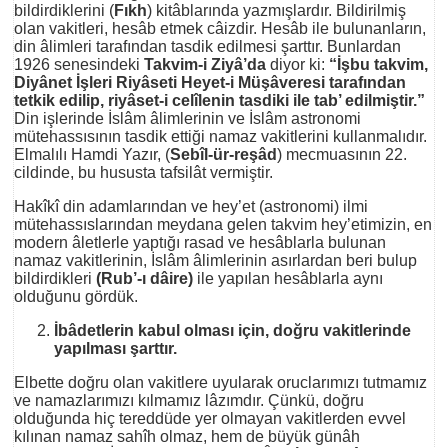
bildirdiklerini (
Fıkh
) kitâblarında yazmışlardır. Bildirilmiş
olan vakitleri, hesâb etmek câizdir. Hesâb ile bulunanların,
din âlimleri tarafından tasdik edilmesi şarttır. Bunlardan
1926 senesindeki
Takvim-i Ziyâ’da
diyor ki:
“İşbu takvim,
Diyânet İşleri Riyâseti Heyet-i Müşâveresi tarafından
tetkik edilip, riyâset-i celîlenin tasdiki ile tab’ edilmiştir.”
Din işlerinde İslâm âlimlerinin ve İslâm astronomi
mütehassısının tasdik ettiği namaz vakitlerini kullanmalıdır.
Elmalılı Hamdi Yazır, (
Sebîl-ür-reşâd
) mecmuasının 22.
cildinde, bu hususta tafsilât vermiştir.
Hakîkî din adamlarından ve hey’et (astronomi) ilmi
mütehassıslarından meydana gelen takvim hey’etimizin, en
modern âletlerle yaptığı rasad ve hesâblarla bulunan
namaz vakitlerinin, İslâm âlimlerinin asırlardan beri bulup
bildirdikleri
(Rub’-ı dâire)
ile yapılan hesâblarla aynı
olduğunu gördük.
İbâdetlerin kabul olması için, doğru vakitlerinde
yapılması şarttır.
Elbette doğru olan vakitlere uyularak oruclarımızı tutmamız
ve namazlarımızı kılmamız lâzımdır. Çünkü, doğru
olduğunda hiç tereddüde yer olmayan vakitlerden evvel
kılınan namaz sahîh olmaz, hem de büyük günâh