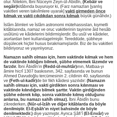
olur.
Nitekim, İbni Nüceym Zeyn-ül-Âbidîn,
(Kebâir ve
segâir)
kitâbında buyuruyor ki, (Farz namazları [yanlış
vakitleri veren takvîmlere uyarak]
vakti girmeden önce
kılmak
ve vakti çıkdıkdan sonra kılmak
büyük günâhdır.)
İslâm âlimleri ve İslâm astronomi mütehassısları, kıymetli
kitâblarında, namaz ve oruc vakitlerinin tayinine âid hesâb
usûlünü ve kâidelerini bildirmişlerdir. Bu usûl ve kâideler,
asırlardan beri kullanılagelmiştir. Tereddüde, şübheye
düşülecek hiçbir husus bırakmamışlardır. Biz de bu vakitleri
bildiriyoruz ve yayınlıyoruz.
Namazın sahîh olması için, hem vaktinde kılmak ve hem
de vaktinde kıldığını bilmek, şübhe etmemek lâzımdır ve
farzdır.
İbni Âbidîn'in
(Redd-ül-muhtâr)
ının, Matbaa-yı
âmire hicrî 1307 baskısının, 342. sayfasında ve bunun
Ahmed Davudoğlu tercümesinin 2. cildinin 40. sayfasında
ve
(Feth-ul-kadîr)
de bir fıkh kâidesi yazılıdır:
(Namazın
sahîh olması için, vakti girdikten sonra kılınması ve
vaktinde kılındığını bilmek şarttır. Vaktin girdiğinden
şübhe ederek kılıp, sonra vaktinde kılmış olduğunu
anlarsa, bu namazı sahîh olmaz).
İbni Âbidîn bunu
zikrederken,
(Nûr-ul-îzâh ve diğer kitâblarda da böyle
denilmiştir. El-Eşbâh'ın niyet bahsinde de böyle
denilmektedir.)
diye yazmıştır. Ayrıca Şâfi’î
(El-Envâr)
ve