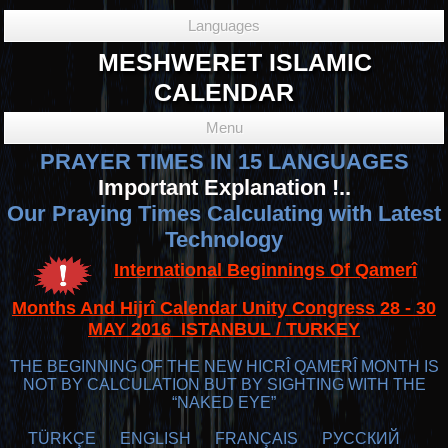
Languages
MESHWERET ISLAMIC
CALENDAR
Menu
PRAYER TIMES IN 15 LANGUAGES
Important Explanation !..
Our Praying Times Calculating with Latest
Technology
International Beginnings Of Qamerî
Months And Hijrî Calendar Unity Congress 28 - 30
MAY 2016 ISTANBUL / TURKEY
THE BEGINNING OF THE NEW HICRÎ QAMERÎ MONTH IS
NOT BY CALCULATION BUT BY SIGHTING WITH THE
“NAKED EYE”
TÜRKÇE
ENGLISH
FRANÇAIS
РУССКИЙ