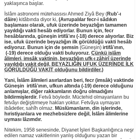
yaklaşınca başlar.
İslâm astronomi mütehassısı Ahmed Ziyâ Bey (
Rub’-ı
dâire
) kitâbında diyor ki,
(Avrupalılar fecr-i sâdıkın
başlaması olarak, ufuk üzerinde beyazlığın tamamen
yayıldığı vakti hesâb ediyorlar. Bunun için, fecr
hesâblarında, güneşin irtifâ’ını (-18) derece alıyorlar. Biz
ise, ufuk üzerinde beyazlığın ilk görüldüğü vakti hesâb
ediyoruz. Bunun için de şemsin
(Güneşin)
irtifâ’ının,
(-19) derece olduğu vakti buluyoruz.
Çünkü islâm
âlimleri, imsâk vaktinin, beyazlığın ufk-ı zâhirî üzerinde
yayıldığı vakit değil, BEYAZLIĞIN UFUK ÜZERİNDE İLK
GÖRÜLDÜĞÜ VAKİT olduğunu bildirdiler.)
Yani, İslâm âlimleri asırlardan beri, fecr (imsâk) vaktinde
Güneşin irtifâ’ının, ufkun altında (-19) derece olduğunu
anlamışlar, diğer rakkamların doğru olmadığını
bildirmişlerdir.
Fetvâ böyledir. Müctehid olmayanların bu
fetvâyı değiştirmeye hakları yoktur. Fetvâya uymayan
ibâdetler, sahîh olmaz.
Müslümanların, din işlerinde,
hıristiyanlara ve mezhebsizlere değil, İslâm âlimlerine
uyması lâzımdır.
Nitekim, 1958 senesinde, Diyanet İşleri Başkanlığınca neşr
edilen namaz vakitlerinin yanlış olduğunu yazan bir