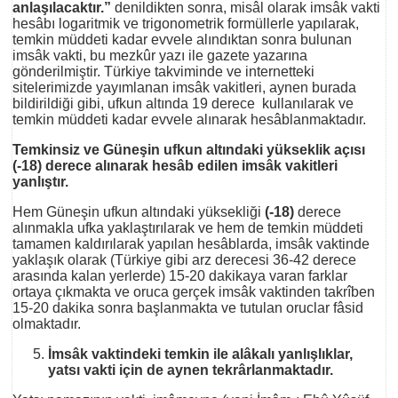
anlaşılacaktır.”
denildikten sonra, misâl olarak imsâk vakti
hesâbı logaritmik ve trigonometrik formüllerle yapılarak,
temkin müddeti kadar evvele alındıktan sonra bulunan
imsâk vakti, bu mezkûr yazı ile gazete yazarına
gönderilmiştir. Türkiye takviminde ve internetteki
sitelerimizde yayımlanan imsâk vakitleri, aynen burada
bildirildiği gibi, ufkun altında 19 derece kullanılarak ve
temkin müddeti kadar evvele alınarak hesâblanmaktadır.
Temkinsiz ve Güneşin ufkun altındaki yükseklik açısı
(-18) derece alınarak hesâb edilen imsâk vakitleri
yanlıştır.
Hem Güneşin ufkun altındaki yüksekliği
(-18)
derece
alınmakla ufka yaklaştırılarak ve hem de temkin müddeti
tamamen kaldırılarak yapılan hesâblarda, imsâk vaktinde
yaklaşık olarak (Türkiye gibi arz derecesi 36-42 derece
arasında kalan yerlerde) 15-20 dakikaya varan farklar
ortaya çıkmakta ve oruca gerçek imsâk vaktinden takrîben
15-20 dakika sonra başlanmakta ve tutulan oruclar fâsid
olmaktadır.
İmsâk vaktindeki temkin ile alâkalı yanlışlıklar,
yatsı vakti için de aynen tekrârlanmaktadır.