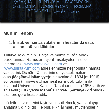
ҚАЗАҚША
КЫPГЫЗЧA
БЪЛГАРСКИ1
O’ZBEKCHA
AZӘRBAYCAN
ROMÂNĂ
BOSANSKI
فارسی
العربي
Mühim Tenbih
İmsâk ve namaz vakitlerinin hesâbında esâs
alınan usûl ve kâideler.
Türkiye Takviminin Türkçe ve muhtelif lisânlardaki
baskılarında, Ramezân-ı şerîf imsâkiyelerimiz ile
İnternetteki
www.namazvakti.com
ve
www.turktakvim.com
adreslerimizde neşr olunan namaz
vakitlerini, Osmânlı âlimlerinin en yüksek makamı
olan
(Meşîhat-i İslâmiyye)
nin hazırladığı 1334 [m.1916]
senesinin
(İlmiyye sâl nâmesi)
ismindeki takvim ile
İstanbul Üniversitesi Kandilli Rasathanesi’nin 1958 tarih ve
14 sayılı
(Türkiye’ye Mahsûs Evkât-ı Şer’iyye)
kitâbındaki
usûllere göre hesâbladık.
İbâdetlerin vakitlerini tayin ve tesbit etmek, yani anlayıp
anlatmak, din bilgisi ile olur. Fıkh âlimleri, müctehidlerin