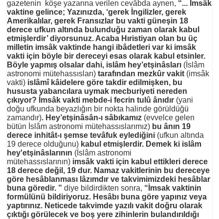
gazetenin köşe yazarına verilen cevâbda aynen,
“... İmsâk
vaktine gelince; Yazınızda, ‘gerek İngilizler, gerek
Amerikalılar, gerek Fransızlar bu vakti güneşin 18
derece ufkun altında bulunduğu zaman olarak kabul
etmişlerdir’ diyorsunuz. Acaba Hıristiyan olan bu üç
milletin imsâk vaktinde hangi ibâdetleri var ki imsâk
vakti için böyle bir dereceyi esas olarak kabul etsinler.
Böyle yapmış olsalar dahi, islâm hey’etşinâsları
(İslâm
astronomi mütehassısları)
tarafından mezkûr vakit
(imsâk
vakti)
islâmî kâidelere göre takdir edilmişken, bu
hususta yabancılara uymak mecburiyeti nereden
çıkıyor? İmsâk vakti mebde-i fecrin tulû ânıdır
(yani
doğu ufkunda beyazlığın bir nokta halinde görüldüğü
zamandır)
. Hey’etşinâsân-ı sâbıkamız
(evvelce gelen
bütün İslâm astronomi mütehassıslarımız)
bu ânın 19
derece inhitât-ı şemse tevâfuk eylediğini
(ufkun altında
19 derece olduğunu)
kabul etmişlerdir. Demek ki islâm
hey'etşinâslarının
(İslâm astronomi
mütehassıslarının)
imsâk vakti için kabul ettikleri derece
18 derece değil, 19 dur. Namaz vakitlerinin bu dereceye
göre hesâblanması lâzımdır ve takvimimizdeki hesâblar
buna göredir. ”
diye bildirdikten sonra,
“İmsak vaktinin
formülünü bildiriyoruz. Hesâbı buna göre yapınız veya
yaptırınız. Neticede takvimde yazılı vakit doğru olarak
çıktığı görülecek ve boş yere zihinlerin bulandırıldığı