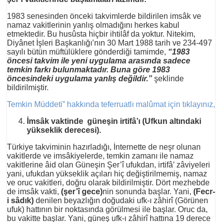
1983 senesinden önceki takvimlerde bildirilen imsâk ve
namaz vakitlerinin yanlış olmadığını herkes kabul
etmektedir. Bu husûsta hiçbir ihtilâf da yoktur. Nitekim,
Diyânet İşleri Başkanlığı’nın 30 Mart 1988 tarih ve 234-497
sayılı bütün müftülüklere gönderdiği tamimde,
“1983
öncesi takvim ile yeni uygulama arasında sadece
temkin farkı bulunmaktadır. Buna göre 1983
öncesindeki uygulama yanlış değildir.”
şeklinde
bildirilmiştir.
Temkin Müddeti” hakkında teferruatlı malûmat için tıklayınız,
İmsâk vaktinde güneşin irtifâ’ı (Ufkun altındaki
yükseklik derecesi).
Türkiye takviminin hazırladığı, İnternette de neşr olunan
vakitlerde ve imsâkiyelerde, temkin zamanı ile namaz
vakitlerine âid olan Güneşin Şer’î ufukdan, irtifâ’ zâviyeleri
yani, ufukdan yükseklik açıları hiç değiştirilmemiş, namaz
ve oruc vakitleri, doğru olarak bildirilmiştir. Dört mezhebde
de imsâk vakti,
(şer’î gece)
nin sonunda başlar. Yani,
(Fecr-
i sâdık)
denilen beyazlığın doğudaki ufk-ı zâhirî (Görünen
ufuk) hattının bir noktasında görülmesi ile başlar. Oruc da,
bu vakitte başlar. Yani, güneş ufk-ı zâhirî hattına 19 derece